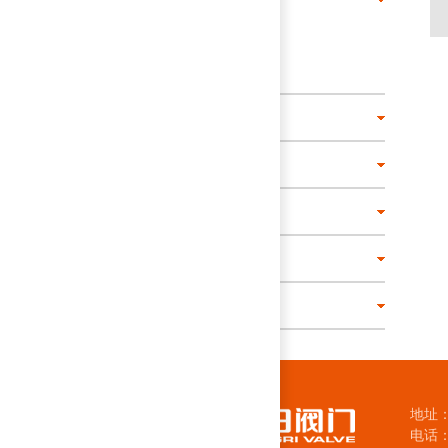
低温法兰球阀
低温法兰球阀
特材球阀
上装式球阀
偏心半球阀
三通球阀
四通球阀
地址
电话：0