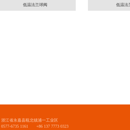
低温法兰球阀
低温法
通径：DN25~800
通径：DN2
压力：PN1.6~26.0
压力：PN1.
材质：不锈钢
材质：
温度：-196~200℃
温度：-19
标准：美标
标准：
：浙江省永嘉县瓯北镇浦一工业区
577-6735 1161 +86 137 7773 0323