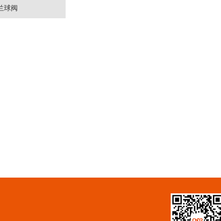
兰球阀
5~800
6~26.0
不锈钢
6~200℃
美标